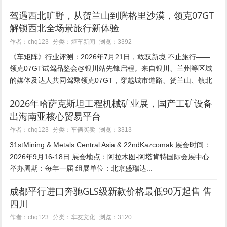
50%，管理技术类人才、生产制造类人才和一线
驾遇西北旷野，从贺兰山到腾格里沙漠，领克07GT
销售类人员分别入职了1000人。按照小鹏规划，
解锁西北全场景旅行新体验
2027届校园招聘...
炬车新闻
作者：chq123
分类：
浏览：3392
《车矩阵》行业评测：2026年7月21日，敢驭新境 不止旅行——
领克07GT试驾品鉴会@银川站先锋启程。来自银川、兰州等区域
的媒体及达人共同驾乘领克07GT，穿越城市道路、贺兰山、镇北
堡西部影城、中卫99号公路等特色场景，最终抵达位于腾格里...
2026年哈萨克斯坦工程机械矿业展，国产工矿设备
出海南亚核心贸易平台
车辆买卖
作者：chq123
分类：
浏览：3313
31stMining & Metals Central Asia & 22ndKazcomak 展会时间：
2026年9月16-18日 展会地点：阿拉木图-阿塔肯特国际会展中心
举办周期：每年一届 组展单位：北京盛瑞达...
成都平行进口奔驰GLS级新款价格最低90万起售 售
四川
车友文化
作者：chq123
分类：
浏览：3120