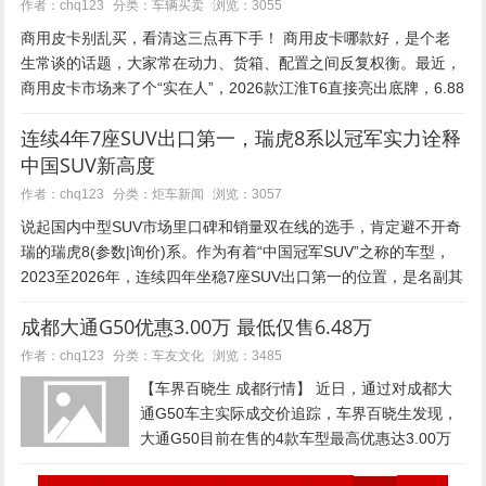
从去年同期的107,71...
车辆买卖
作者：chq123
分类：
浏览：3055
商用皮卡别乱买，看清这三点再下手！ 商用皮卡哪款好，是个老
生常谈的话题，大家常在动力、货箱、配置之间反复权衡。最近，
商用皮卡市场来了个“实在人”，2026款江淮T6直接亮出底牌，6.88
万元起，拿下冠军品质，尺寸更大、底盘更强、配置更优。...
连续4年7座SUV出口第一，瑞虎8系以冠军实力诠释
中国SUV新高度
炬车新闻
作者：chq123
分类：
浏览：3057
说起国内中型SUV市场里口碑和销量双在线的选手，肯定避不开奇
瑞的瑞虎8(参数|询价)系。作为有着“中国冠军SUV”之称的车型，
2023至2026年，连续四年坐稳7座SUV出口第一的位置，是名副其
实的全球7座SUV销冠，同时也常年占据中国品牌...
成都大通G50优惠3.00万 最低仅售6.48万
车友文化
作者：chq123
分类：
浏览：3485
【车界百晓生 成都行情】 近日，通过对成都大
通G50车主实际成交价追踪，车界百晓生发现，
大通G50目前在售的4款车型最高优惠达3.00万
元，实际成交价格为6.48-9.98万元，详见下表：