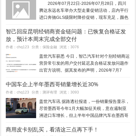
2026年07月22日-2026年07月28日，四川
腾达东远名车举办大型走量促销活动，店内平行
进口奔驰GLS级限时降价促销，现车充足，颜色
齐全，活...
智己回应昆明经销商资金链问题：已恢复合格证发
放，预计本周末完成全部交付
保险金融
作者：chq123
分类：
浏览：3076
盖世汽车获悉 今日，智己汽车针对个别经销商运
营异常引发的用户交付延迟及合格证发放问题作
出官方说明。据其发布的声明，2026年7月7
日，智己在昆明的两家经销商之一——云南昆明
中国车企上半年墨西哥销量增长近30%
智合悦行汽车销售服务有限公司，因民间借贷导
致资金链断裂，致使部分购车...
测评有理
作者：chq123
分类：
浏览：3093
盖世汽车讯 据路透社报道，一份销量报告显示，
尽管墨西哥今年1月大幅加征关税，意在遏制亚
洲进口车增长，但上半年中国品牌汽车在墨西哥
销量仍大涨近30%。 这份来自墨西哥汽车经销商
商用皮卡别乱买，看清这三点再下手！
协会的报告显示，今年上半年中国品牌新车销量