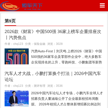
第9页
2026款《财富》中国500强 36家上榜车企重排座次
丨汽势焦点
炬车天下
保险金融
作者：chq123
分类：
浏览：3028
汽势Auto-First丨刘天鸣 上榜2026《财富》中国
500强的36家车企及零部件企业中，绝大多数车
企实现排名的上升，零跑科技、小鹏集团等新势
力车企排名领涨。 据《财富》杂志7月21日发布
汽车人才大战，小鹏打算换个打法｜2026中国汽车
的2026中国500强榜单，上榜的500...
论坛
测评有理
作者：chq123
分类：
浏览：3536
2026中国汽车论坛人才专场，小鹏汽车全球人才
招募负责人董涵瑜公开了企业最新校招布局数
据。 2026年校招人才占整体新增招募比例达到