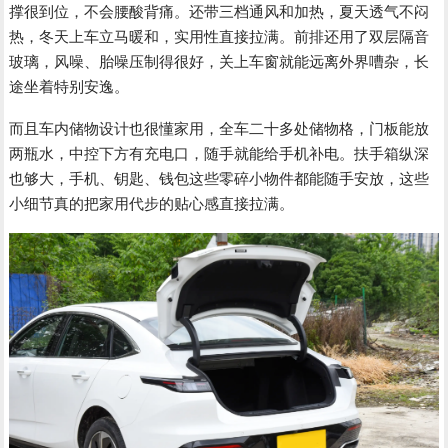
撑很到位，不会腰酸背痛。还带三档通风和加热，夏天透气不闷
热，冬天上车立马暖和，实用性直接拉满。前排还用了双层隔音
玻璃，风噪、胎噪压制得很好，关上车窗就能远离外界嘈杂，长
途坐着特别安逸。
而且车内储物设计也很懂家用，全车二十多处储物格，门板能放
两瓶水，中控下方有充电口，随手就能给手机补电。扶手箱纵深
也够大，手机、钥匙、钱包这些零碎小物件都能随手安放，这些
小细节真的把家用代步的贴心感直接拉满。