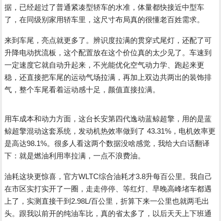
据，已经超过了普通紧凑型轿车的水准，体量都快接近中型车
了，在同级别家用轿车里，这尺寸布局真的很懂老百姓需求。
来到车尾，亮点就更多了。辨识度拉满的贯穿式尾灯，还配了可
升降电动扰流板，这个配置放在这个价位真的太少见了。车速到
一定速度它就自动升起来，不光能优化空气动力学、跑起来更
稳，还直接把车尾的运动气场拉满，再加上双边共两出的装饰排
气，整个车尾看着运动感十足，颜值直接拉满。
用车成本和动力方面，这台长安第四代逸动蓝鲸超擎，用的是蓝
鲸超擎混动这套系统，发动机热效率做到了 43.31%，电机效率更
是高达98.1%。很多人看这两个数据没啥感觉，我给大白话翻译
下：就是燃油利用率拉满，一点不浪费油。
油耗这块更惊喜，官方WLTC综合油耗才3.8升每百公里。我自己
在市区实打实开了一圈，走走停停、等红灯、早晚高峰堵车都遇
上了，实测直接干到2.98L/百公里，折算下来一公里也就两毛出
头。跟我以前开的纯油车比，真的省太多了，以后天天上下班通