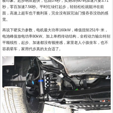
板印象。起步响应超快，也就0.4秒，实测0到60 码加速只要3.71
秒，零百加速7.56秒。平时红绿灯起步，轻轻松松就能冲在前
面，高速上超车也干脆利落，完全没有踩完油门慢吞吞没劲的感
觉。
再说下硬实力参数，电机最大功率160kW，峰值扭矩251牛·米，
电池峰值放电功率80kW。加上单档传动结构，全程动力输出特别
平顺线性，起步、加速都没有顿挫感，家里老人小孩坐车，也不
容易晕车，家用代步真的太合适了。