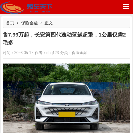
首页
保险金融
正文
售7.99万起，长安第四代逸动蓝鲸超擎，1公里仅需2
毛多
炬车天下
保险金融
时间：2026-05-17
作者：chq123
分类：