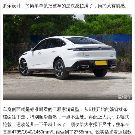
多余设计，简简单单就把整车的层次感拉满了，简约又有质感。
车身侧面就是标准耐看的三厢家轿造型，从B柱开始的溜背线条
缓缓往下走，特别顺滑自然，一点不生硬。再配上大尺寸多辐式
轮毂，运动范儿一下子就出来了。顺便给大家报下尺寸，整车长
宽高4785/1840/1460mm轴距做到了2765mm。说实话光看这组数