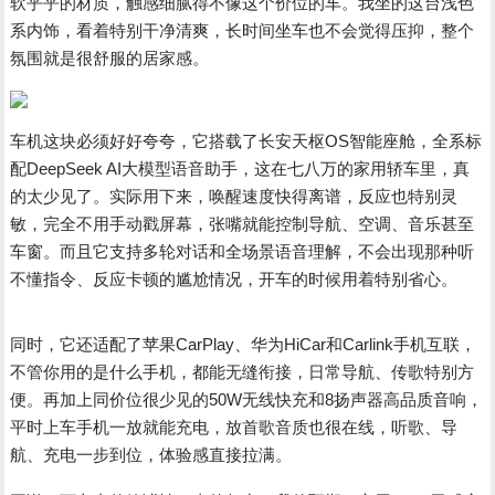
软乎乎的材质，触感细腻得不像这个价位的车。我坐的这台浅色
系内饰，看着特别干净清爽，长时间坐车也不会觉得压抑，整个
氛围就是很舒服的居家感。
车机这块必须好好夸夸，它搭载了长安天枢OS智能座舱，全系标
配DeepSeek AI大模型语音助手，这在七八万的家用轿车里，真
的太少见了。实际用下来，唤醒速度快得离谱，反应也特别灵
敏，完全不用手动戳屏幕，张嘴就能控制导航、空调、音乐甚至
车窗。而且它支持多轮对话和全场景语音理解，不会出现那种听
不懂指令、反应卡顿的尴尬情况，开车的时候用着特别省心。
同时，它还适配了苹果CarPlay、华为HiCar和Carlink手机互联，
不管你用的是什么手机，都能无缝衔接，日常导航、传歌特别方
便。再加上同价位很少见的50W无线快充和8扬声器高品质音响，
平时上车手机一放就能充电，放首歌音质也很在线，听歌、导
航、充电一步到位，体验感直接拉满。