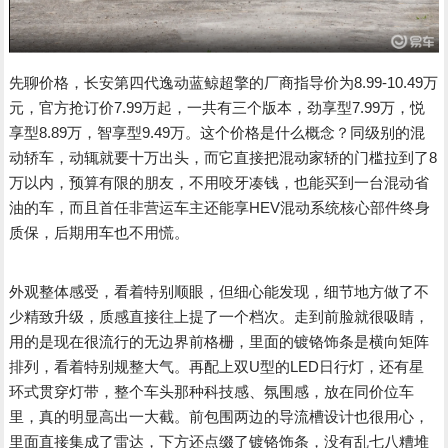
先聊价格，长安第四代逸动蓝鲸超擎的厂商指导价为8.99-10.49万
元，官方抢订价7.99万起，一共有三个版本，劲享型7.99万，悦
享型8.89万，智享型9.49万。这个价格是什么概念？同级别的混
动轿车，动辄就要十万出头，而它直接把混动家轿的门槛拉到了8
万以内，预算有限的朋友，不用咬牙凑钱，也能买到一台混动省
油的车，而且首任非营运车主还能享HEV混动系统核心部件终身
质保，后期用车也不用慌。
外观整体感受，看着特别顺眼，但细心能发现，细节地方做了不
少精致升级，质感直接往上提了一个档次。走到前脸就很吸睛，
用的是现在很流行的无边界前格栅，里面的镀铬饰条是横向矩阵
排列，看着特别规整大气。再配上双U型的LED日行灯，还有星
环式贯穿灯带，整个车头那种科技感、氛围感，放在同价位车
里，真的明显高出一大截。前包围两边的导流槽设计也很用心，
里面直接集成了雷达，下方还点缀了镀铬饰条，没有乱七八糟堆