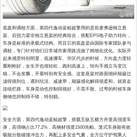
底盘和调校方面，第四代逸动蓝鲸超擎用的是前麦弗逊独立悬
架、后扭力梁非独立悬架的经典组合，搭配EPS电子助力转向，
车身是标准的承载式结构。而且它的底盘是由国际专家团队参与
调校，专门针对咱们日常城市家用路况做了精细化优化。实际开
起来感受特别明显，低速挪车、市区代步的时候，方向盘力度轻
重刚刚好，女生开也很轻松，跑到高速上，转向手感立马变沉
稳，不会发飘，开着特别有安全感。这套悬架对路面细碎颠簸过
滤得很到位，遇到坑洼、减速带，颠簸感化解得很柔和。就算走
连续烂路，车身晃动也控制得很好，不晃不散。过弯的时候车身
侧倾也抑制得不错，特别稳。
安全方面，第四代逸动蓝鲸超擎，搭载五纵五横方舟笼高强度车
身，高强钢占比77.2%，高钢材强度1500兆帕。笼式车身能有效
吸能分散碰撞冲击力，再配上多安全气囊，全方位守护驾乘人