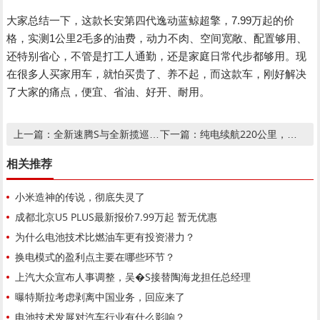
大家总结一下，这款长安第四代逸动蓝鲸超擎，7.99万起的价
格，实测1公里2毛多的油费，动力不肉、空间宽敞、配置够用、
还特别省心，不管是打工人通勤，还是家庭日常代步都够用。现
在很多人买家用车，就怕买贵了、养不起，而这款车，刚好解决
了大家的痛点，便宜、省油、好开、耐用。
全新速腾S与全新揽巡为何成为大众严选
纯电续航220公里，风云T9长续航版正式上市
上一篇：
下一篇：
相关推荐
小米造神的传说，彻底失灵了
成都北京U5 PLUS最新报价7.99万起 暂无优惠
为什么电池技术比燃油车更有投资潜力？
换电模式的盈利点主要在哪些环节？
上汽大众宣布人事调整，吴�S接替陶海龙担任总经理
曝特斯拉考虑剥离中国业务，回应来了
电池技术发展对汽车行业有什么影响？