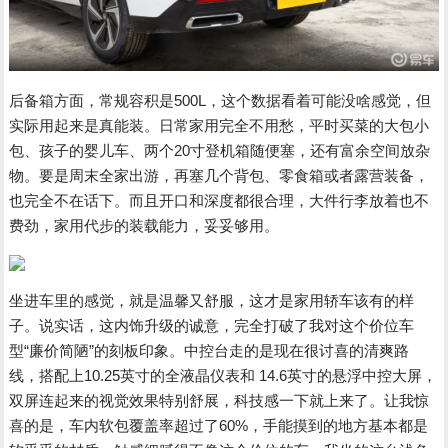
后备箱方面，常规容积是500L，这个数据看着可能没啥感觉，但
实际用起来是真能装。日常家用完全不用愁，平时买菜的大包小
包、孩子的婴儿车、两个20寸登机箱随便塞，还有富余空间放杂
物。要是周末全家出游，再塞几个背包、零食箱或者露营装备，
也完全不在话下。而且开口和深度都很合理，大件行李放着也不
费劲，家用代步的装载能力，妥妥够用。
坐进车里的感觉，就是温馨又舒服，这才是家用轿车该有的样
子。说实话，这内饰升级的诚意，完全打破了我对这个价位车
型“廉价简陋”的刻板印象。中控台走的是现在很讨喜的清爽路
线，搭配上10.25英寸的全液晶仪表和 14.6英寸的悬浮中控大屏，
双屏连起来的视觉效果特别舒展，科技感一下就上来了。让我惊
喜的是，车内软包覆盖率超过了60%，手能摸到的地方基本都是