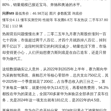
80%，销量规模已接近宝马、奔驰和奥迪的水平。
问界M9
最低售价：
46.98万起
图片
参数配置
询底价
懂车分
4.11
懂车实测
空间·性能等
车友圈
6.8万 车友热议
二手车
37.80
万起 | 112 辆
热闹背后问题慢慢出来了，二零二五年九月赛力斯股价涨到一百
七十四块，市值超过两千八百亿，才四个月就跌掉八百亿，掉到
两千亿以下，这段时间里它的利润没减少，销量也没下滑，市场
却变得更小心，人们开始想赛力斯到底是在自己造车，还是只替
华为做代工。
这组数据确实让人意外，从2022年到2025年上半年，赛力斯向华
为采购智驾系统、座舱芯片等核心零部件，总共支出750亿元，其
中2025年一个季度就花了200亿，占当季总收入的三分之一，算
下来每卖一辆车，就要付给华为13.6万元，再看销售费用，94.3%
都投在华为的渠道上，全国700多家华为体验店全部承担了卖车任
务，光是2024年这一项支出就有181亿元，是2022年的4.5倍。
更麻烦的是，华为自己也开始分家，2024年问界占了鸿蒙智行交