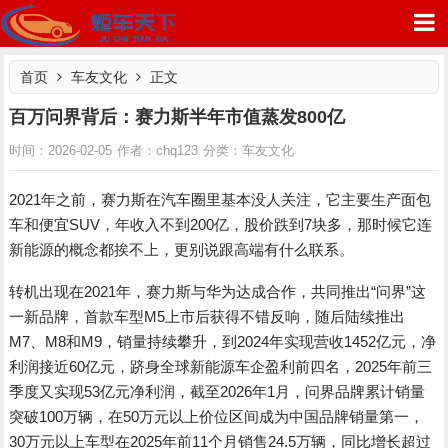
首页
车友文化
正文
百万问界背后：赛力斯半年市值蒸发800亿
车友文化
时间：2026-02-05
作者：chq123
分类：
炬车天下
2021年之前，赛力斯在汽车圈里基本没人关注，它主要生产面包
车和便宜SUV，年收入不到200亿，股价跌到7块多，那时候它连
新能源的概念都挨不上，更别说跟高端有什么联系。
转机出现在2021年，赛力斯与华为达成合作，共同推出“问界”这
一新品牌，首款车型M5上市后获得不错反响，随后陆续推出
M7、M8和M9，销量持续攀升，到2024年实现营收1452亿元，净
利润接近60亿元，跻身全球新能源车企盈利前四名，2025年前三
季度又实现53亿元净利润，截至2026年1月，问界品牌累计销量
突破100万辆，在50万元以上价位区间成为中国品牌销量第一，
30万元以上车型在2025年前11个月销售24.5万辆，同比增长超过