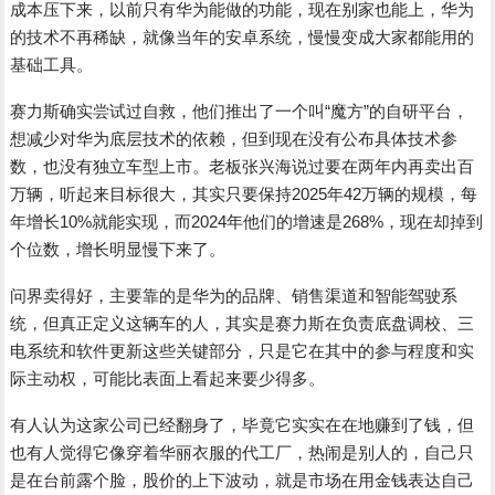
成本压下来，以前只有华为能做的功能，现在别家也能上，华为
的技术不再稀缺，就像当年的安卓系统，慢慢变成大家都能用的
基础工具。
赛力斯确实尝试过自救，他们推出了一个叫“魔方”的自研平台，
想减少对华为底层技术的依赖，但到现在没有公布具体技术参
数，也没有独立车型上市。老板张兴海说过要在两年内再卖出百
万辆，听起来目标很大，其实只要保持2025年42万辆的规模，每
年增长10%就能实现，而2024年他们的增速是268%，现在却掉到
个位数，增长明显慢下来了。
问界卖得好，主要靠的是华为的品牌、销售渠道和智能驾驶系
统，但真正定义这辆车的人，其实是赛力斯在负责底盘调校、三
电系统和软件更新这些关键部分，只是它在其中的参与程度和实
际主动权，可能比表面上看起来要少得多。
有人认为这家公司已经翻身了，毕竟它实实在在地赚到了钱，但
也有人觉得它像穿着华丽衣服的代工厂，热闹是别人的，自己只
是在台前露个脸，股价的上下波动，就是市场在用金钱表达自己