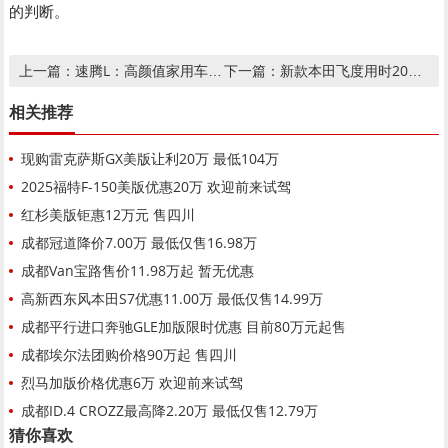
的判断。
速腾L：高颜值家用车，智领未来，性价比超值
新款本田飞度用时20天售罄3000辆
上一篇：
下一篇：
相关推荐
现购雷克萨斯GX美版让利20万 最低104万
2025福特F-150美版优惠20万 欢迎前来试驾
红杉美版钜惠12万元 售四川
成都冠道降价7.00万 最低仅售16.98万
成都Van宝路售价11.98万起 暂无优惠
高新西东风本田S7优惠11.00万 最低仅售14.99万
成都平行进口奔驰GLE加版限时优惠 目前80万元起售
成都埃尔法团购价格90万起 售四川
烈马加版价格优惠6万 欢迎前来试驾
成都ID.4 CROZZ最高降2.20万 最低仅售12.79万
猜你喜欢